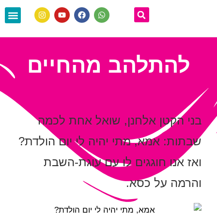
הסיפור שלי
יצירת קשר
מה אני עושה?
מתנה בשביל
להתלהב מהחיים
בני הקטן אלחנן, שואל אחת לכמה
שבתות: אמא, מתי יהיה לי יום הולדת?
ואז אנו חוגגים לו עם עוגת-השבת
והרמה על כסא.