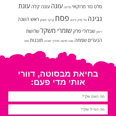
עוגה
עוגת
סלט גזר מרוקאי
עוגה קלה
סליחה
פסח
גבינה
ראש השנה
עלי סלק
פיגוע
קרקר פשתן
שומרי משקל
שבלולי סלק
שלושת
רימון
הנערים
שמחה
תובנות
שנה חדשה
תהליך
תובנה
תמר
בחיאת מבסוטה, דוורי
אותי מדי פעם: