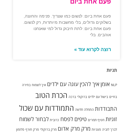
פעם אחת ביום
פעם אחת ביום: לנשום כמו שצריך. פנימה והחוצה,
בשלוקים גדולים, בלי מחשבות מיותרות, רק לנשום.
פעם אחת ביום: לתת חיבוק גדול למי שאנחנו
אוהבים. בלי
רוצה לקרוא עוד »
תגיות
אומן
איך להכין עוגה עם ילדים
NLP
איך לשמוח
בחירה
הכרת הטוב
בחיים
בישול עם ילדים
ברוקולי
ברכה
התמודדות עם שכול
התבודדות
התחלה חדשה
זוגיות
טיפים לפסח
לבחור לשמוח
חטיף תמרים
כרובית
מרק
מרק אדום
לברך
לוביה
מצניות
מרק ברוקולי
מרק חורף
סלומון