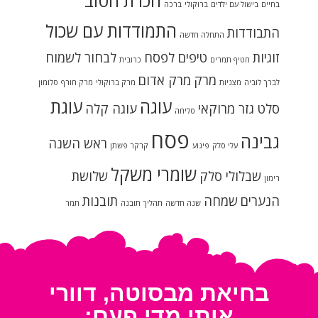
הכרת הטוב
בחיים
בישול עם ילדים
ברוקולי
ברכה
התמודדות עם שכול
התבודדות
התחלה חדשה
זוגיות
טיפים לפסח
לבחור לשמוח
חטיף תמרים
כרובית
מרק
מרק אדום
לברך
לוביה
מצניות
מרק ברוקולי
מרק חורף
סלומון
עוגה
עוגת
סלט גזר מרוקאי
עוגה קלה
סליחה
פסח
גבינה
ראש השנה
עלי סלק
פיגוע
קרקר פשתן
שומרי משקל
שבלולי סלק
שלושת
רימון
הנערים
שמחה
תובנות
שנה חדשה
תהליך
תובנה
תמר
בחיאת מבסוטה, דוורי
אותי מדי פעם: